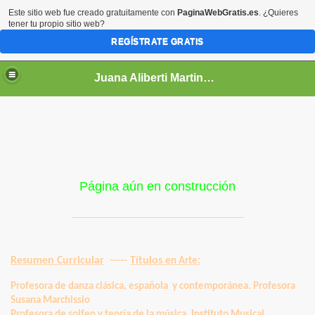
Este sitio web fue creado gratuitamente con
PaginaWebGratis.es
. ¿Quieres
tener tu propio sitio web?
REGÍSTRATE GRATIS
Juana Aliberti Martinez. Memoria del Portal de Sanación
Página aún en construcción
___________________________
Resumen Curricular
-----
Títulos e
n Arte:
Profesora de danza clásica, española y contemporánea. Profesora
Susana Marchissio
a
Profesora de solfeo y teoría de la música. Instituto Musical